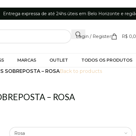
Entrega expressa de até 24hs úteis em Belo Horizonte e regiã
Login / Register
R$
0,
SS
MARCAS
OUTLET
TODOS OS PRODUTOS
S SOBREPOSTA – ROSA
Back to products
OBREPOSTA – ROSA