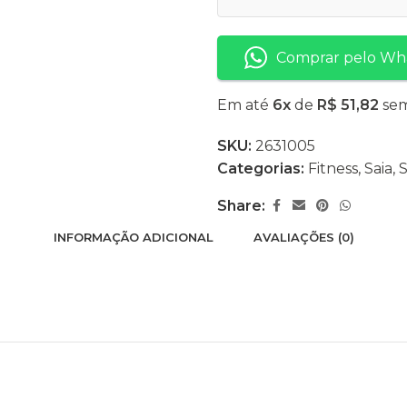
Comprar pelo Wh
Em até
6x
de
R$ 51,82
sem
SKU:
2631005
Categorias:
Fitness
,
Saia
,
S
Share:
INFORMAÇÃO ADICIONAL
AVALIAÇÕES (0)