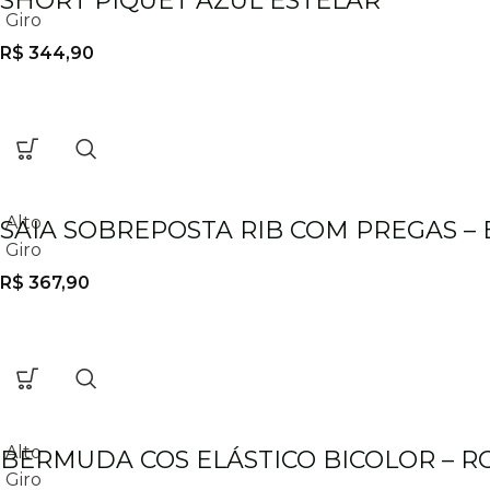
SHORT PIQUET AZUL ESTELAR
Giro
R$
344,90
Alto
SAIA SOBREPOSTA RIB COM PREGAS –
Giro
R$
367,90
Alto
BERMUDA COS ELÁSTICO BICOLOR – R
Giro