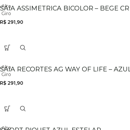
Alto
SAIA ASSIMETRICA BICOLOR – BEGE 
Giro
R$
291,90
Alto
SAIA RECORTES AG WAY OF LIFE – AZ
Giro
R$
291,90
Alto