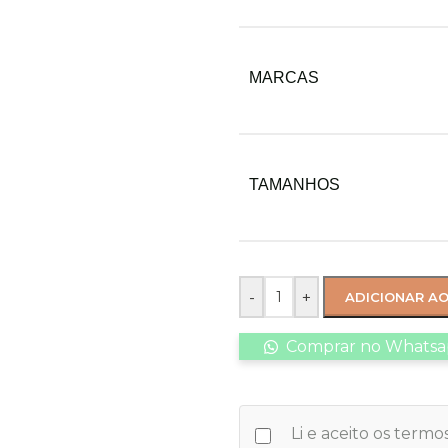
MARCAS
TAMANHOS
-
+
ADICIONAR A
Comprar no Whats
Li e aceito os term