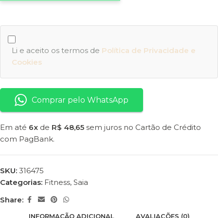
Li e aceito os termos de
Política de Privacidade e
Cookies
Comprar pelo WhatsApp
Em até
6x
de
R$ 48,65
sem juros no Cartão de Crédito
com PagBank.
SKU:
316475
Categorias:
Fitness
,
Saia
Share:
INFORMAÇÃO ADICIONAL
AVALIAÇÕES (0)