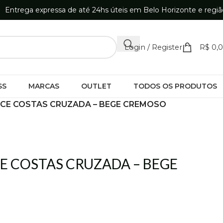
Entrega expressa de até 24hs úteis em Belo Horizonte e regiã
Login / Register
R$
0,
SS
MARCAS
OUTLET
TODOS OS PRODUTOS
ACE COSTAS CRUZADA – BEGE CREMOSO
E COSTAS CRUZADA – BEGE