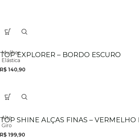
Mulher
TOP EXPLORER – BORDO ESCURO
Elástica
R$
140,90
Alto
TOP SHINE ALÇAS FINAS – VERMELHO
Giro
R$
199,90