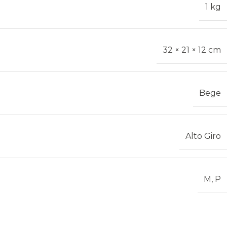
1 kg
32 × 21 × 12 cm
Bege
Alto Giro
M
,
P