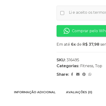
Li e aceito os term
Comprar pelo Wh
Em até
6x
de
R$ 37,98
sem
SKU:
316495
Categorias:
Fitness
,
Top
Share:
INFORMAÇÃO ADICIONAL
AVALIAÇÕES (0)