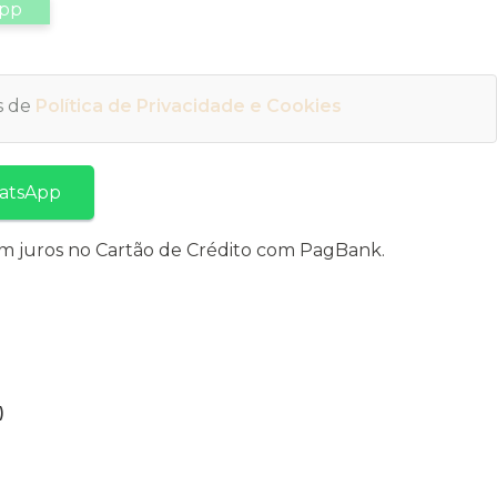
app
os de
Política de Privacidade e Cookies
atsApp
m juros no Cartão de Crédito com PagBank.
)