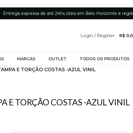
Entrega expressa de até 24hs úteis em Belo Horizonte e regiã
Login / Register
R$
0,
SS
MARCAS
OUTLET
TODOS OS PRODUTOS
TAMPA E TORÇÃO COSTAS -AZUL VINIL
PA E TORÇÃO COSTAS -AZUL VINIL