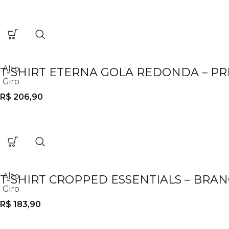
Alto
T-SHIRT ETERNA GOLA REDONDA – P
Giro
R$
206,90
Alto
T-SHIRT CROPPED ESSENTIALS – BRA
Giro
R$
183,90