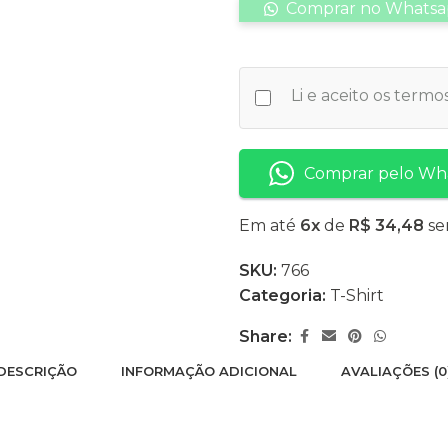
Comprar no Whats
Li e aceito os term
Comprar pelo Wh
Em até
6x
de
R$ 34,48
se
SKU:
766
Categoria:
T-Shirt
Share:
DESCRIÇÃO
INFORMAÇÃO ADICIONAL
AVALIAÇÕES (0