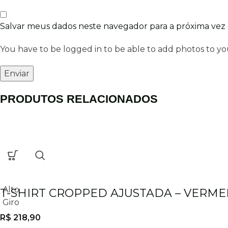
Salvar meus dados neste navegador para a próxima vez
You have to be logged in to be able to add photos to yo
PRODUTOS RELACIONADOS
Alto
T-SHIRT CROPPED AJUSTADA – VERM
Giro
R$
218,90