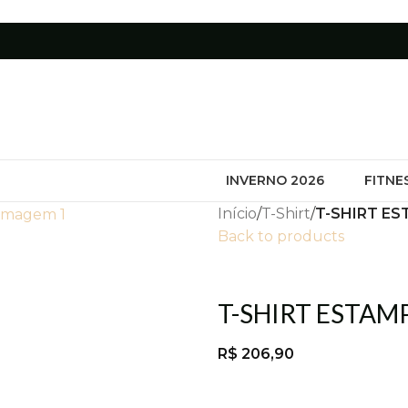
INVERNO 2026
FITNE
Início
/
T-Shirt
/
T-SHIRT ES
Back to products
T-SHIRT ESTAM
R$
206,90