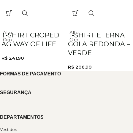
Alto
Alto
T-SHIRT CROPED
T-SHIRT ETERNA
Giro
Giro
AG WAY OF LIFE
GOLA REDONDA –
VERDE
R$
241,90
R$
206,90
FORMAS DE PAGAMENTO
SEGURANÇA
DEPARTAMENTOS
Vestidos