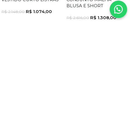
BLUSA E SHORT
R$
1.074,00
R$
2.148,00
R$
1.308,00
R$
2.616,00
FORMAS DE PAGAMENTO
SEGURANÇA
DEPARTAMENTOS
Vestidos
Conjuntos
Blusas
Calças