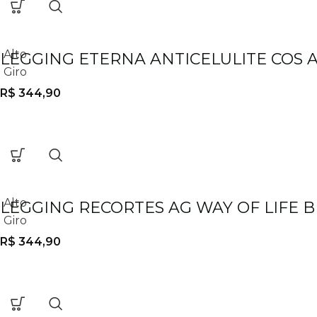
Alto
LEGGING ETERNA ANTICELULITE COS 
Giro
R$
344,90
Alto
LEGGING RECORTES AG WAY OF LIFE 
Giro
R$
344,90