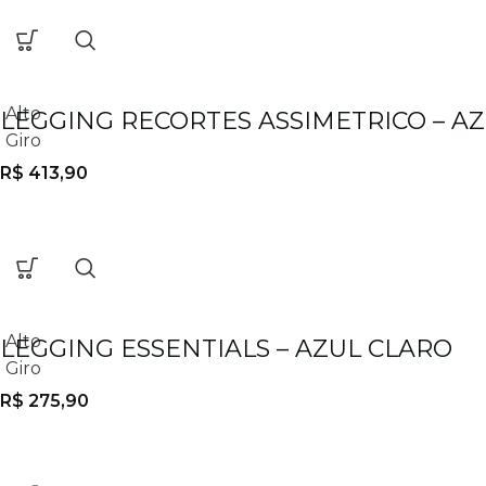
Alto
LEGGING RECORTES ASSIMETRICO – 
Giro
R$
413,90
Alto
LEGGING ESSENTIALS – AZUL CLARO
Giro
R$
275,90