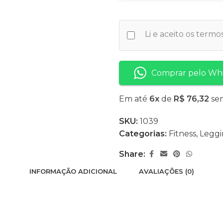
Li e aceito os term
Comprar pelo Wh
Em até
6x
de
R$ 76,32
sem
SKU:
1039
Categorias:
Fitness
,
Legg
Share:
INFORMAÇÃO ADICIONAL
AVALIAÇÕES (0)