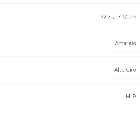
32 × 21 × 12 cm
Amarelo
Alto Giro
M
,
P