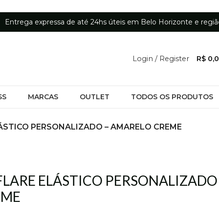
Entrega expressa de até 24hs úteis em Belo Horizonte e regiã
Login / Register
R$
0,
SS
MARCAS
OUTLET
TODOS OS PRODUTOS
LÁSTICO PERSONALIZADO – AMARELO CREME
FLARE ELÁSTICO PERSONALIZADO
EME