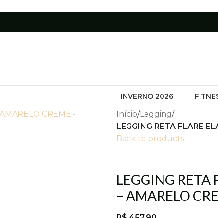
INVERNO 2026
FITNE
Início
/
Legging
/
LEGGING RETA FLARE E
Back to products
LEGGING RETA 
– AMARELO CR
R$
457,90