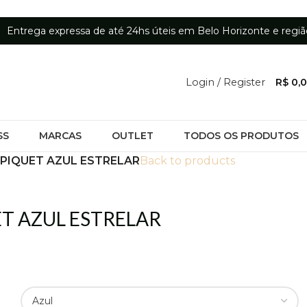
Entrega expressa de até 24hs úteis em Belo Horizonte e regiã
Login / Register
R$
0,
SS
MARCAS
OUTLET
TODOS OS PRODUTOS
PIQUET AZUL ESTRELAR
Back to products
T AZUL ESTRELAR