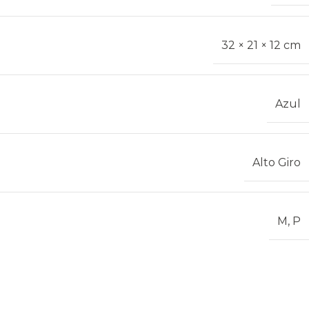
32 × 21 × 12 cm
Azul
Alto Giro
M
,
P