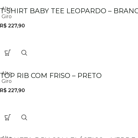
Alto
T-SHIRT BABY TEE LEOPARDO – BRAN
Giro
R$
227,90
Alto
TOP RIB COM FRISO – PRETO
Giro
R$
227,90