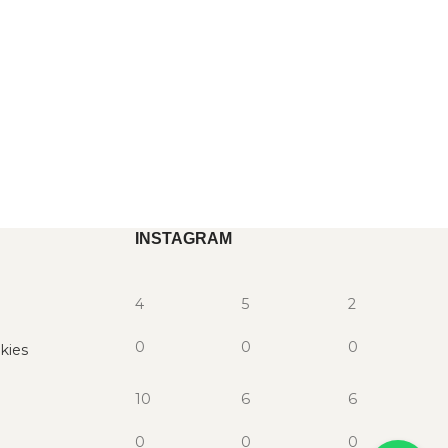
INSTAGRAM
4
5
2
0
0
0
kies
10
6
6
0
0
0