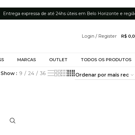
Entrega expressa de até 24hs úteis em Belo Horizonte e regiã
Login / Register
R$
0,
SS
MARCAS
OUTLET
TODOS OS PRODUTOS
Show
9
24
36