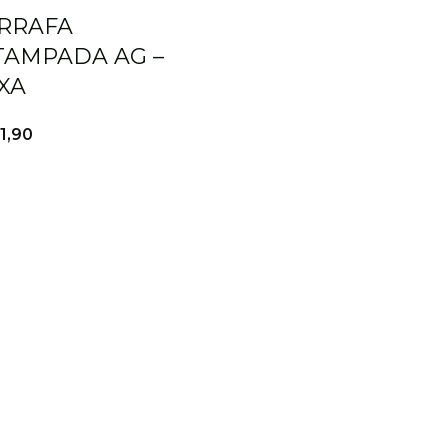
o
RRAFA
o
TAMPADA AG –
XA
1,90