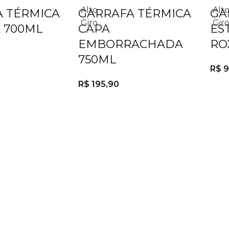
Alto
Alt
 TÉRMICA
GARRAFA TÉRMICA
GA
Giro
Gir
 700ML
CAPA
ES
EMBORRACHADA
RO
750ML
R$
9
R$
195,90