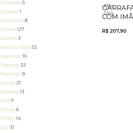
Camiseta
5
Alto
GARRAFA
Casacos
1
Giro
COM IMÃ
Conjuntos
8
Fitness
127
R$
207,90
Garrafa
3
Inverno 2026
32
Jaquetas
10
Legging
32
Macacão
9
Outlet
21
Regatas
13
Saia
11
Shorts
6
T-Shirt
14
Top
31