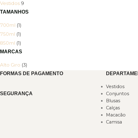
Vestidos
9
TAMANHOS
700ml
(1)
750ml
(1)
850ml
(1)
MARCAS
Alto Giro
(3)
FORMAS DE PAGAMENTO
DEPARTAME
Vestidos
SEGURANÇA
Conjuntos
Blusas
Calças
Macacão
Camisa