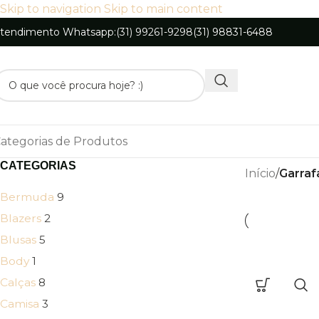
Skip to navigation
Skip to main content
tendimento Whatsapp:
(31) 99261-9298
(31) 98831-6488
ategorias de Produtos
CATEGORIAS
Início
/
Garraf
Bermuda
9
Blazers
2
Blusas
5
Body
1
Calças
8
Camisa
3